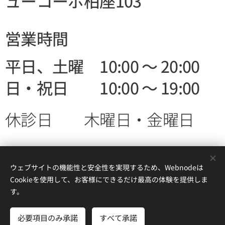
ューコーポ柏座103
営業時間
平日、土曜 10:00 ～ 20:00
日・祝日 10:00 ～ 19:00
休診日 木曜日・金曜日
ウェブサイトの機能性と安全性を実現するため、Webnodeは
Cookieを使用して、お客様にできるだけ最高の体験を提供しま
す。
© 2023 上尾 鍼灸 あんしんはり灸堂
埼玉県上尾市柏座2-6-25 ニューコーポ柏座103号室
必要項目のみ承諾
すべて承諾
Powered by
Webnode
Cookie
さあ、はじめよう
無料でホームページを作成しよう！