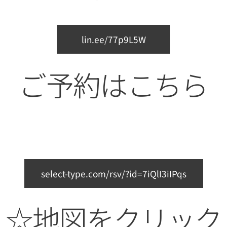
lin.ee/77p9L5W
ご予約はこちら
👇
select-type.com/rsv/?id=7iQlI3iIPqs
☆地図をクリック